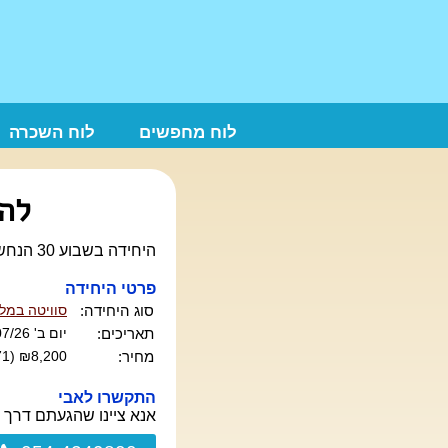
לוח מחפשים
לוח השכרה
להש
היחידה בשבוע 30 הנחשב ביותר יש 2 חדרים, בכל חדר 2 מיטות זוגיות אופציה לאורח חמישי בתשלום
פרטי היחידה
סוג היחידה:
סוויטה במלו
תאריכים:
יום ב' 20/07/26 עד יום ב' 27/07/26 (7 לילות) -
מחיר:
₪8,200 (₪1,171 ללילה)
התקשרו לאבי
אנא ציינו שהגעתם דרך 