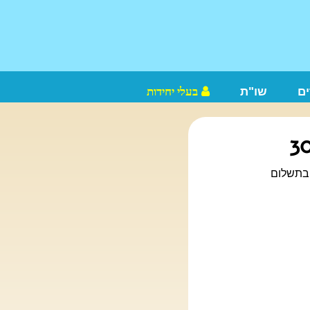
ם
שו"ת
בעלי יחידות