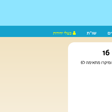
ם
שו"ת
בעלי יחידות
3 חדרים 2 אמבטיות 2 טלויזיות מרפסת ענקית עם גקוזי משקיפה לים.מטבח מאובזר עם כלים ומיקרו מתאימה ל6