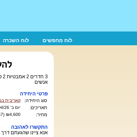
לוח מחפשים
לוח השכרה
להש
אנשים
פרטי היחידה
סוג היחידה:
קאריבית במ
תאריכים:
יום ב' 13/04/26 עד יום ב' 20/04/26 (7 לילות) -
מחיר:
₪4,600 (₪657 ללילה)
התקשרו לאהובה
אנא ציינו שהגעתם דרך 